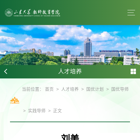
人才培养
>
>
>
当前位置：
首页
人才培养
国优计划
国优导师
>
>
实践导师
正文
刘美