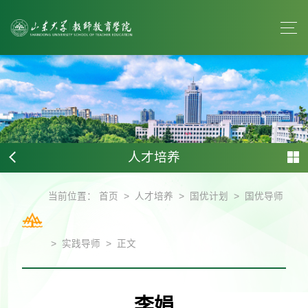
人才培养
>
>
>
当前位置：
首页
人才培养
国优计划
国优导师
>
>
实践导师
正文
李娟