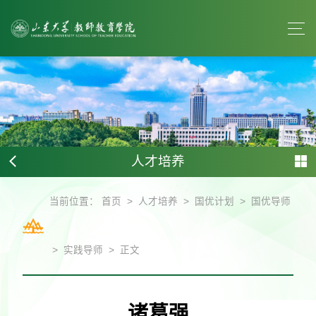
人才培养
>
>
>
当前位置：
首页
人才培养
国优计划
国优导师
>
>
实践导师
正文
诸葛强