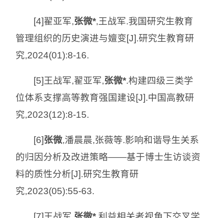
[4]翟亚军,
张微*
,王战军.我国研究生教育
管理组织的历史演进与嬗变[J].研究生教育研
究,2024(01):8-16.
[5]王战军,翟亚军,
张微*
.构建四级三类学
位体系支撑高等教育强国建设[J].中国高教研
究,2023(12):8-15.
[6]
张微
,潘晨晨,张薇等.影响和谐导生关系
的归因分析及改进策略——基于博士生访谈资
料的质性分析[J].研究生教育研
究,2023(05):55-63.
[7]王战军,
张微*
.利益相关者视角下交叉学