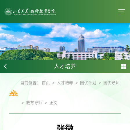
人才培养
>
>
>
当前位置：
首页
人才培养
国优计划
国优导师
>
>
教育导师
正文
张微