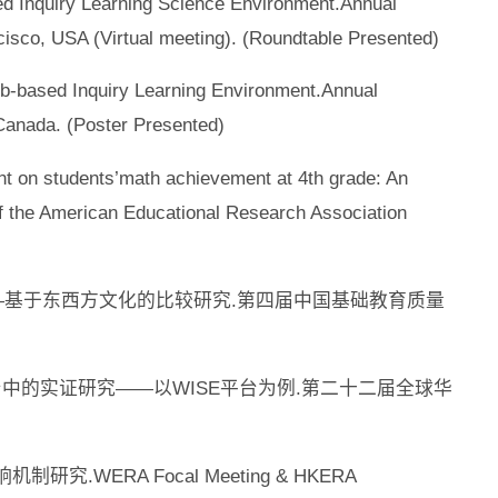
sed Inquiry Learning Science Environment.Annual
isco, USA (Virtual meeting). (Roundtable Presented)
eb-based Inquiry Learning Environment.Annual
Canada. (Poster Presented)
ent on students’math achievement at 4th grade: An
f the American Educational Research Association
制——基于东西方文化的比较研究.第四届中国基础教育质量
习平台中的实证研究——以WISE平台为例.第二十二届全球华
制研究.WERA Focal Meeting & HKERA