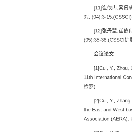
[11]崔依冉,梁
究, (04):3-15.(CSSCI)
[12]张丹慧,崔
(05):35-38.(CSSCI
会议论文
[1]Cui, Y., Zhou,
11th International Co
检索)
[2]Cui, Y., Zhan
the East and West ba
Association (AERA), 