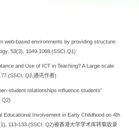
g in web-based environments by providing structure:
logy, 53(3), 1049-1068.(SSCI,Q1)
ptance and Use of ICT in Teaching? A Large-scale
3(1),77.(SSCI, Q2,通讯作者)
er–student relationships influence students'
, Q2)
al Educational Involvement in Early Childhood on 4th
ent, 32(1), 113-133.(SSCI, Q2)被香港大学学术库转载收录