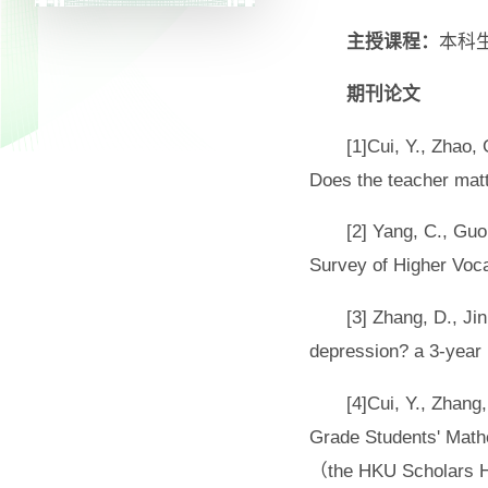
主授课程：
本科
期刊论文
[1]Cui, Y., Zhao,
Does the teacher matt
[2] Yang, C., Gu
Survey of Higher Voc
[3] Zhang, D., Ji
depression? a 3-year 
[4]Cui, Y., Zhang
Grade Students' Ma
（the HKU Scholars