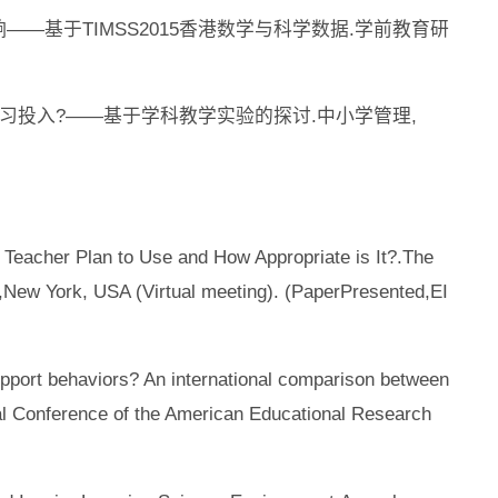
响——基于TIMSS2015香港数学与科学数据.学前教育研
学生学习投入?——基于学科教学实验的探讨.中小学管理,
e Teacher Plan to Use and How Appropriate is It?.The
),New York, USA (Virtual meeting). (PaperPresented,EI
upport behaviors? An international comparison between
al Conference of the American Educational Research