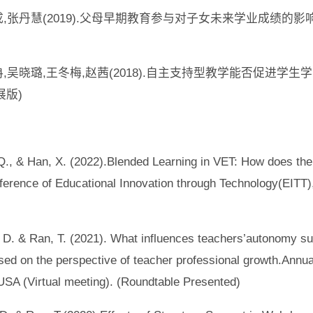
贯成,张丹慧(2019).父母早期教育参与对子女未来学业成绩的影
依冉,吴晓璐,王冬梅,赵茜(2018).自主支持型教学能否促进
扩展版)
 Q., & Han, X. (2022).Blended Learning in VET: How does th
nference of Educational Innovation through Technology(EITT
g, D. & Ran, T. (2021). What influences teachers’autonomy s
sed on the perspective of teacher professional growth.Annu
USA (Virtual meeting). (Roundtable Presented)