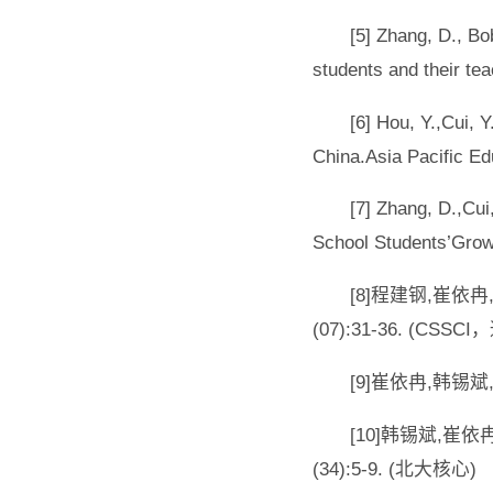
[5] Zhang, D., Bo
students and their te
[6] Hou, Y.,Cui, 
China.Asia Pacific
[7] Zhang, D.,Cui
School Students’Gro
[8]程建钢,崔
(07):31-36. (CSS
[9]崔依冉,韩锡斌
[10]韩锡斌,
(34):5-9. (北大核心)