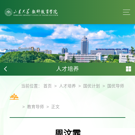
人才培养
>
>
>
当前位置：
首页
人才培养
国优计划
国优导师
>
>
教育导师
正文
周汶霏