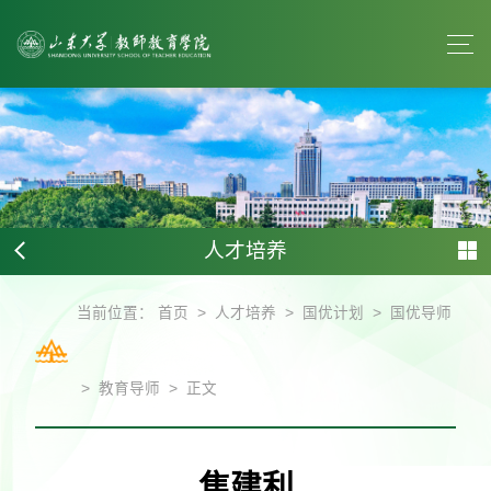
人才培养
>
>
>
当前位置：
首页
人才培养
国优计划
国优导师
>
>
教育导师
正文
焦建利